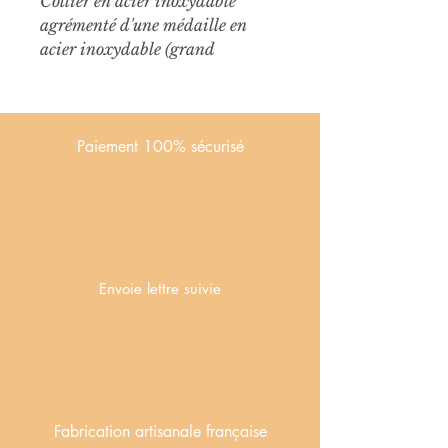
Collier en acier inoxydable
agrémenté d'une médaille en
acier inoxydable (grand
format) également entourée de
perles blanches
Paiement 100% sécurisé
Envoie lettre suivie
Fabrication artisanale française