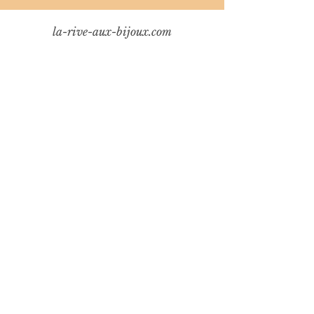
la-rive-aux-bijoux.com
Mentions légales
Politique en matière de cookies
Politique de confidentialité
Conditions d'utilisation
© 2024 -
Studio Esquisses