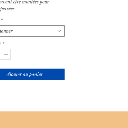
uvent être montées pour
 percées
*
tionner
é
*
Ajouter au panier