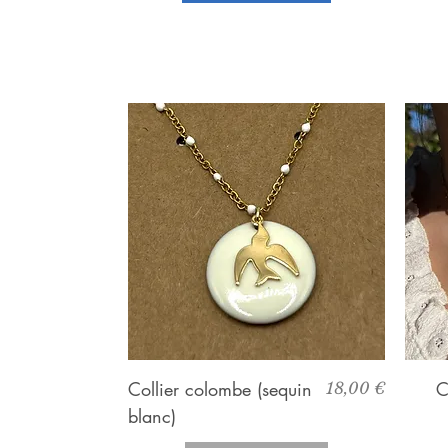
Aperçu rapide
Collier colombe (sequin
Prix
C
18,00 €
blanc)