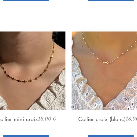
Aperçu rapide
Aperçu rapide
ollier mini croix
Prix
Collier croix (blanc)
Prix
18,00 €
18,0