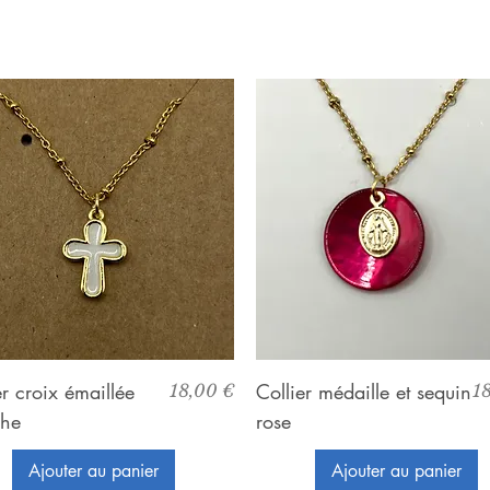
Aperçu rapide
Aperçu rapide
er croix émaillée
Prix
Collier médaille et sequin
Pr
18,00 €
1
che
rose
Ajouter au panier
Ajouter au panier