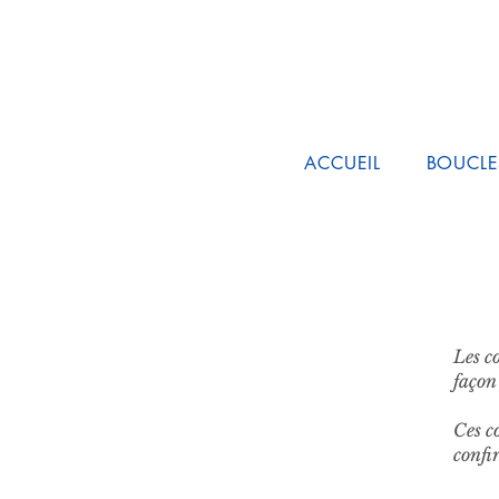
ACCUEIL
BOUCLE
Les co
façon
Ces c
confi