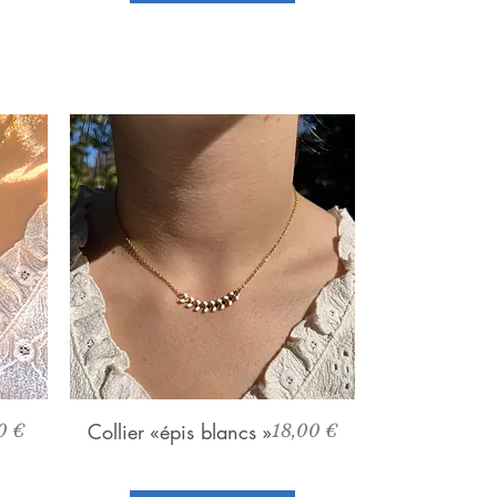
Aperçu rapide
Collier «épis blancs »
Prix
0 €
18,00 €