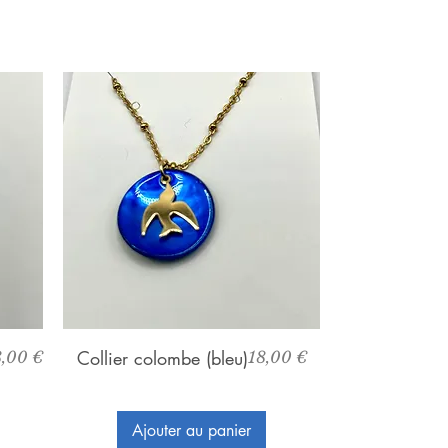
Aperçu rapide
ix
Collier colombe (bleu)
Prix
8,00 €
18,00 €
Ajouter au panier