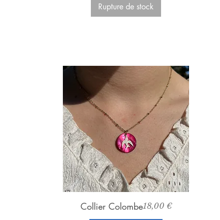
Rupture de stock
Aperçu rapide
Collier Colombe
Prix
18,00 €