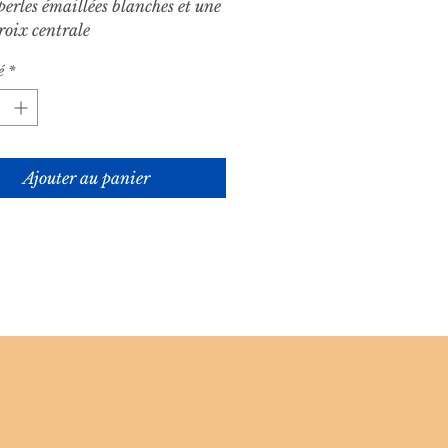
 perles émaillées blanches et une
croix centrale
é
*
Ajouter au panier